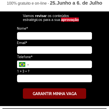
25.Junho a 6. de Julho
100% gratuito e on-line -
Vamos
revisar
os conteúdos
estratégicos para a sua
aprovação
Nome*
Email*
Telefone*
1 + 3 = ?
GARANTIR MINHA VAGA