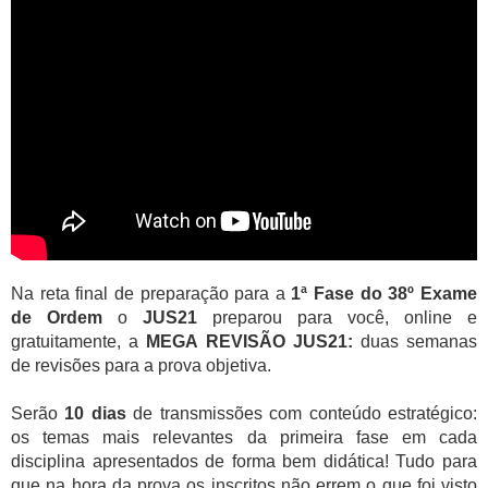
Na reta final de preparação para a
1ª Fase do 38º Exame
de Ordem
o
JUS21
preparou para você, online e
gratuitamente, a
MEGA REVISÃO JUS21:
duas semanas
de revisões para a prova objetiva.
Serão
10 dias
de transmissões com conteúdo estratégico:
os temas mais relevantes da primeira fase em cada
disciplina apresentados de forma bem didática! Tudo para
que na hora da prova os inscritos não errem o que foi visto